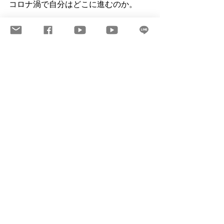
コロナ渦で自分はどこに進むのか。
こうした本質を問う際には、
一旦、情報をシャットダウンする。
ちょっと、情報に振り回されているな
と思ったら、
枕元からスマホを離して眠られること
を
オススメします。
最新記事
すべて表示